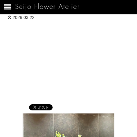
ホーム
1000H3.22伊達71B078EA-98D8-4F6A-9CFB-CDC00D7A30B6
2026.03.22
1000H3.22伊達
71B078EA-
98D8-4F6A-
9CFB-
CDC00D7A30B6