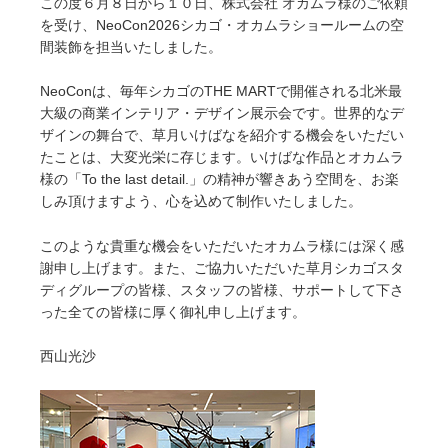
この度６月８日から１０日、株式会社 オカムラ様のご依頼
を受け、NeoCon2026シカゴ・オカムラショールームの空
間装飾を担当いたしました。
NeoConは、毎年シカゴのTHE MARTで開催される北米最
大級の商業インテリア・デザイン展示会です。世界的なデ
ザインの舞台で、草月いけばなを紹介する機会をいただい
たことは、大変光栄に存じます。いけばな作品とオカムラ
様の「To the last detail.」の精神が響きあう空間を、お楽
しみ頂けますよう、心を込めて制作いたしました。
このような貴重な機会をいただいたオカムラ様には深く感
謝申し上げます。また、ご協力いただいた草月シカゴスタ
ディグループの皆様、スタッフの皆様、サポートして下さ
った全ての皆様に厚く御礼申し上げます。
西山光沙